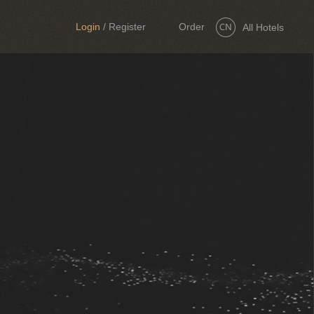
Login
/
Register
Order
All Hotels
Now